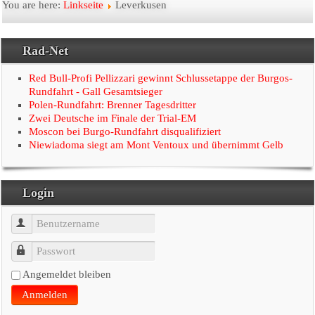
Startseite
You are here:
Linkseite
Leverkusen
Der Verein
Rad-Net
Radtouristik
Red Bull-Profi Pellizzari gewinnt Schlussetappe der Burgos-
Rundfahrt - Gall Gesamtsieger
Polen-Rundfahrt: Brenner Tagesdritter
Rennsport
Zwei Deutsche im Finale der Trial-EM
Moscon bei Burgo-Rundfahrt disqualifiziert
Linkseite
Niewiadoma siegt am Mont Ventoux und übernimmt Gelb
Presse
Login
Benutzername
Passwort
Angemeldet bleiben
Anmelden