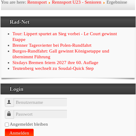
Startseite
You are here:
Rennsport
Rennsport U23 - Senioren
Ergebnisse
Der Verein
Rad-Net
Radtouristik
Tour: Lippert spurtet an Sieg vorbei - Le Court gewinnt
Etappe
Brenner Tagesvierter bei Polen-Rundfahrt
Rennsport
Burgos-Rundfahrt: Gall gewinnt Königsetappe und
übernimmt Führung
Linkseite
Sixdays Bremen feiern 2027 ihre 60. Auflage
Teutenberg wechselt zu Soudal-Quick Step
Presse
Login
Benutzername
Passwort
Angemeldet bleiben
Anmelden