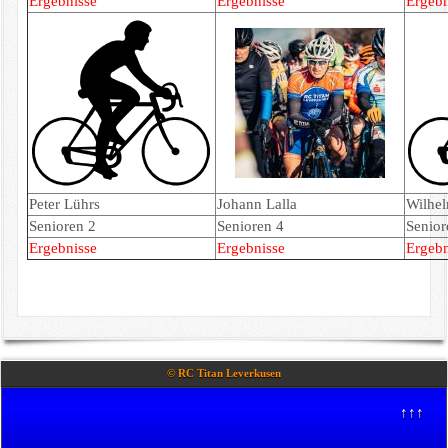
Ergebnisse
Ergebnisse
Ergebn
Peter Lührs
Johann Lalla
Wilhel
Senioren 2
Senioren 4
Senior
E
rgebnisse
Ergebnisse
Ergebn
© RC Titan Leverkusen
↑↑↑