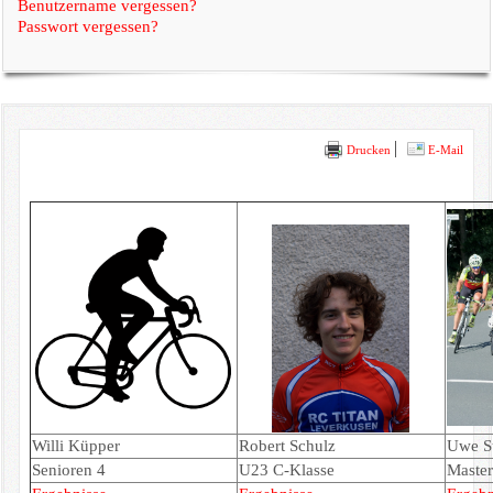
Benutzername vergessen?
Passwort vergessen?
Drucken
E-Mail
Willi Küpper
Robert Schulz
Uwe St
Senioren 4
U23 C-Klasse
Master