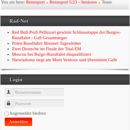
Startseite
You are here:
Rennsport
Rennsport U23 - Senioren
Team
Der Verein
Rad-Net
Radtouristik
Red Bull-Profi Pellizzari gewinnt Schlussetappe der Burgos-
Rundfahrt - Gall Gesamtsieger
Polen-Rundfahrt: Brenner Tagesdritter
Rennsport
Zwei Deutsche im Finale der Trial-EM
Moscon bei Burgo-Rundfahrt disqualifiziert
Linkseite
Niewiadoma siegt am Mont Ventoux und übernimmt Gelb
Presse
Login
Benutzername
Passwort
Angemeldet bleiben
Anmelden