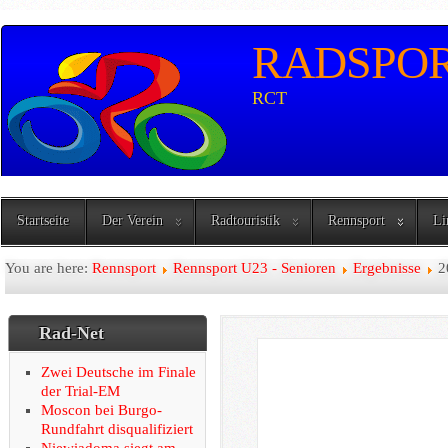
RADSPORT
RCT
Startseite
Der Verein
Radtouristik
Rennsport
Li
You are here:
Rennsport
Rennsport U23 - Senioren
Ergebnisse
2
Rad-Net
Zwei Deutsche im Finale
der Trial-EM
Moscon bei Burgo-
Ergeb
Rundfahrt disqualifiziert
Niewiadoma siegt am