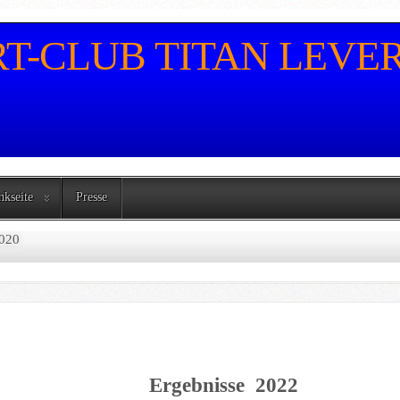
-CLUB TITAN LEVERK
nkseite
Presse
020
nisse 2022