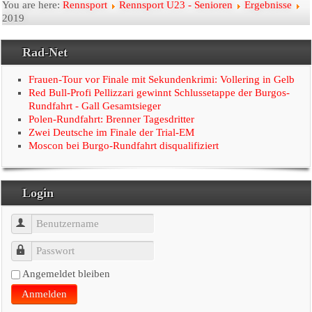
Startseite
You are here:
Rennsport
Rennsport U23 - Senioren
Ergebnisse
2019
Der Verein
Rad-Net
Radtouristik
Frauen-Tour vor Finale mit Sekundenkrimi: Vollering in Gelb
Red Bull-Profi Pellizzari gewinnt Schlussetappe der Burgos-
Rennsport
Rundfahrt - Gall Gesamtsieger
Polen-Rundfahrt: Brenner Tagesdritter
Zwei Deutsche im Finale der Trial-EM
Linkseite
Moscon bei Burgo-Rundfahrt disqualifiziert
Presse
Login
Benutzername
Passwort
Angemeldet bleiben
Anmelden