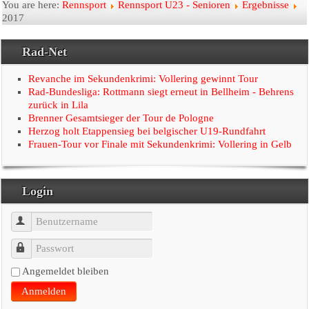
Startseite
You are here:
Rennsport
Rennsport U23 - Senioren
Ergebnisse
2017
Der Verein
Rad-Net
Radtouristik
Revanche im Sekundenkrimi: Vollering gewinnt Tour
Rad-Bundesliga: Rottmann siegt erneut in Bellheim - Behrens
Rennsport
zurück in Lila
Brenner Gesamtsieger der Tour de Pologne
Herzog holt Etappensieg bei belgischer U19-Rundfahrt
Linkseite
Frauen-Tour vor Finale mit Sekundenkrimi: Vollering in Gelb
Presse
Login
Benutzername
Passwort
Angemeldet bleiben
Anmelden