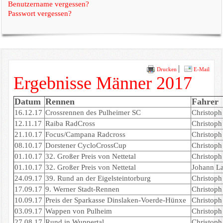
Benutzername vergessen?
Passwort vergessen?
Drucken
E-Mail
Ergebnisse Männer 2017
Datum
Rennen
Fahrer
16.12.17
Crossrennen des Pulheimer SC
Christoph 
12.11.17
Raiba RadCross
Christoph 
21.10.17
Focus/Campana Radcross
Christoph 
08.10.17
Dorstener CycloCrossCup
Christoph 
01.10.17
32. Großer Preis von Nettetal
Christoph 
01.10.17
32. Großer Preis von Nettetal
Johann La
24.09.17
39. Rund an der Eigelsteintorburg
Christoph 
17.09.17
9. Werner Stadt-Rennen
Christoph 
10.09.17
Preis der Sparkasse Dinslaken-Voerde-Hünxe
Christoph 
03.09.17
Wappen von Pulheim
Christoph 
27.08.17
Rund in Wuppertal
Christoph 