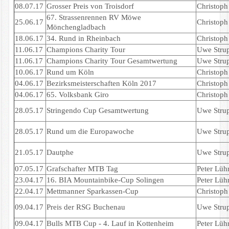
08.07.17
Grosser Preis von Troisdorf
Christoph 
67. Strassenrennen RV Möwe
25.06.17
Christoph 
Mönchengladbach
18.06.17
34. Rund in Rheinbach
Christoph 
11.06.17
Champions Charity Tour
Uwe Strup
11.06.17
Champions Charity Tour Gesamtwertung
Uwe Strup
10.06.17
Rund um Köln
Christoph 
04.06.17
Bezirksmeisterschaften Köln 2017
Christoph 
04.06.17
65. Volksbank Giro
Christoph 
28.05.17
Stringendo Cup Gesamtwertung
Uwe Strup
28.05.17
Rund um die Europawoche
Uwe Strup
21.05.17
Dautphe
Uwe Strup
07.05.17
Grafschafter MTB Tag
Peter Lüh
23.04.17
16. BIA Mountainbike-Cup Solingen
Peter Lüh
22.04.17
Mettmanner Sparkassen-Cup
Christoph 
09.04.17
Preis der RSG Buchenau
Uwe Strup
09.04.17
Bulls MTB Cup - 4. Lauf in Kottenheim
Peter Lüh