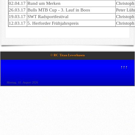
02.04.17
Rund um Merken
Christoph 
26.03.17
Bulls MTB Cup - 3. Lauf in Boos
Peter Lüh
19.03.17
SWT Radsportfestival
Christoph 
12.03.17
5. Herforder Frühjahrspreis
Christoph 
© RC Titan Leverkusen
↑↑↑
Montag, 10. August 2026